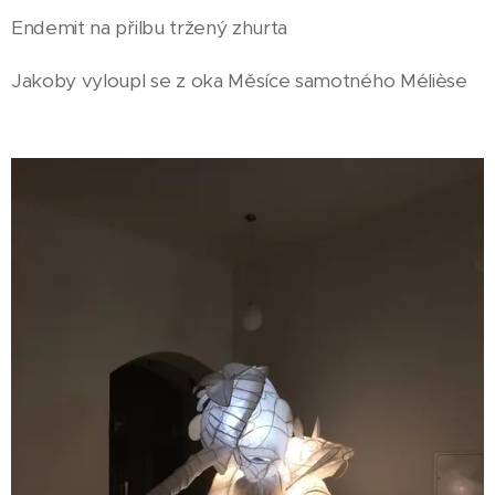
Endemit na přilbu tržený zhurta
Jakoby vyloupl se z oka Měsíce samotného Mélièse