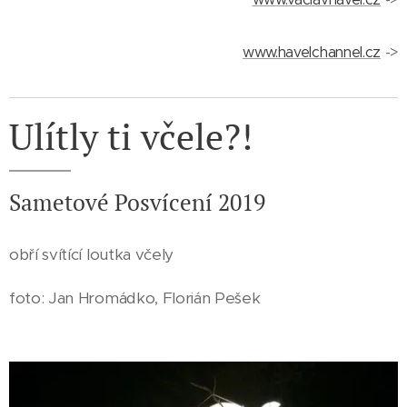
www.havelchannel.cz
->
Ulítly ti včele?!
Sametové Posvícení 2019
obří svítící loutka včely
foto: Jan Hromádko, Florián Pešek