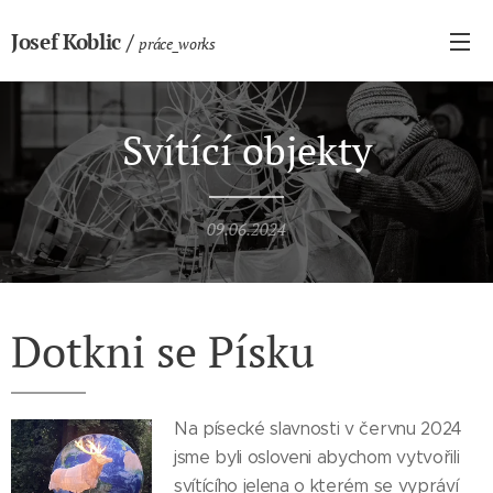
Josef
Koblic
/
práce_works
Svítící objekty
09.06.2024
Dotkni se Písku
Na písecké slavnosti v červnu 2024
jsme byli osloveni abychom vytvořili
svítícího jelena o kterém se vypráví