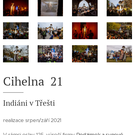
Cihelna 21
Indiáni v Třešti
realizace srpen/září 2021
V rámci oslav 125. výročí firmy
Podzimek a synové