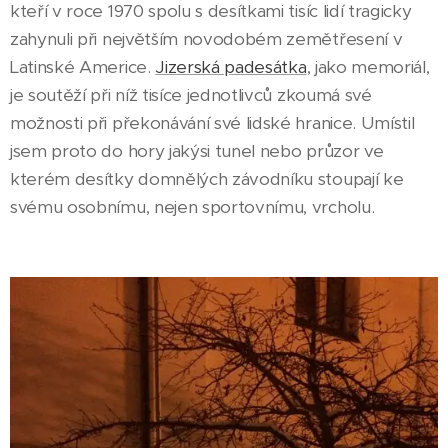
kteří v roce 1970 spolu s desítkami tisíc lidí tragicky
zahynuli při největším novodobém zemětřesení v
Latinské Americe.
Jizerská padesátka
, jako memoriál,
je soutěží při níž tisíce jednotlivců zkoumá své
možnosti při překonávání své lidské hranice. Umístil
jsem proto do hory jakýsi tunel nebo průzor ve
kterém desítky domnělých závodníku stoupají ke
svému osobnímu, nejen sportovnímu, vrcholu.