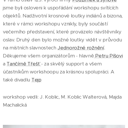
jsme byli osloveni k uspořádání workshopu svítících
objektů. Nadživotní krosnové loutky indiánů a bizona,
které v rámci workshopu vznikly, byly součástí
večerního představení, které provázelo návštěvníky
oslav. Druhý den bylo možné loutky vidět v průvodu
na místních slavnostech
Jednorožné rožnění
.
Děkujeme všem organizátorům - hlavně
Petru Píšovi
a
Tančírně Třešť
- za skvělý support a všem
účastníkům workshoopu za krásnou spolupráci. A
také divadlu
Tejp
workshop vedli: J. Koblic, M. Koblic Walterová, Majda
Machalická