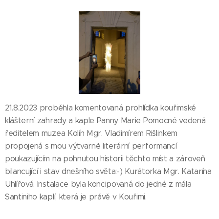
21.8.2023 proběhla komentovaná prohlídka kouřimské
klášterní zahrady a kaple Panny Marie Pomocné vedená
ředitelem muzea Kolín Mgr. Vladimírem Rišlinkem
propojená s mou výtvarně literární performancí
poukazujícím na pohnutou historii těchto míst a zároveň
bilancující i stav dnešního světa:-) Kurátorka Mgr. Katarína
Uhlířová. Instalace byla koncipovaná do jedné z mála
Santiniho kaplí, která je právě v Kouřimi.