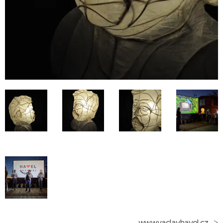
www.vaclavhavel.cz
->